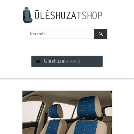
🔍
Üléshuzat -
MENÜ