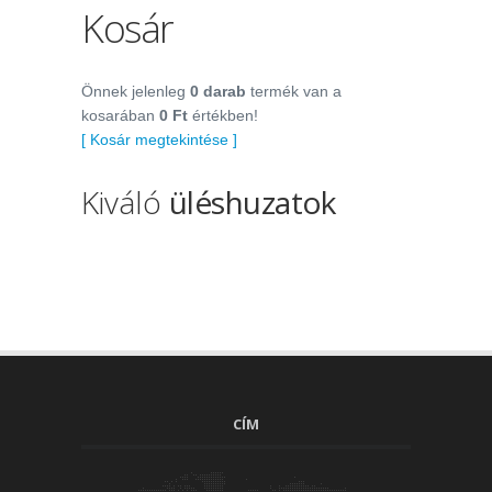
Kosár
Önnek jelenleg
0 darab
termék van a
kosarában
0 Ft
értékben!
[ Kosár megtekintése ]
Kiváló
üléshuzatok
CÍM