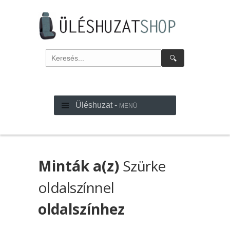
🔍
Üléshuzat -
MENÜ
Minták a(z)
Szürke
oldalszínnel
oldalszínhez