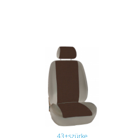
43+szürke