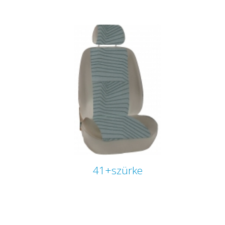
41+szürke