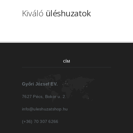
Kiváló
üléshuzatok
CÍM
Győri József EV.
7627 Pécs, Bokor u. 2.
info@uleshuzatshop.hu
(+36) 70 307 6266