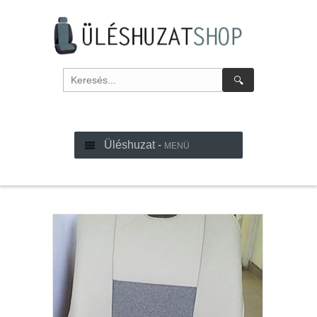
🔍
Üléshuzat -
MENÜ